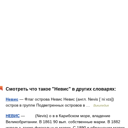
Смотреть что такое "Невис" в других словарях:
Невис
— Флаг острова Невис Невис (англ. Nevis [ˈniːvɪs])
остров в группе Подветренных островов в …
Википедия
НЕВИС
— (Nevis) о в в Карибском море, владение
Великобритании. В 1861 90 вып. собственные марки. В 1882
использ. также фискальные марки. С 1890 в обращении марки