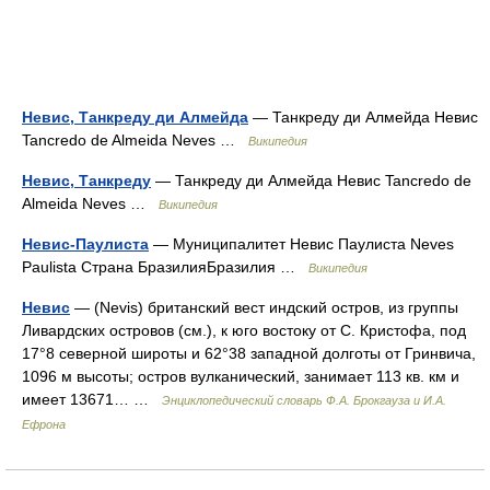
Невис, Танкреду ди Алмейда
— Танкреду ди Алмейда Невис
Tancredo de Almeida Neves …
Википедия
Невис, Танкреду
— Танкреду ди Алмейда Невис Tancredo de
Almeida Neves …
Википедия
Невис-Паулиста
— Муниципалитет Невис Паулиста Neves
Paulista Страна БразилияБразилия …
Википедия
Невис
— (Nevis) британский вест индский остров, из группы
Ливардских островов (см.), к юго востоку от С. Кристофа, под
17°8 северной широты и 62°38 западной долготы от Гринвича,
1096 м высоты; остров вулканический, занимает 113 кв. км и
имеет 13671… …
Энциклопедический словарь Ф.А. Брокгауза и И.А.
Ефрона