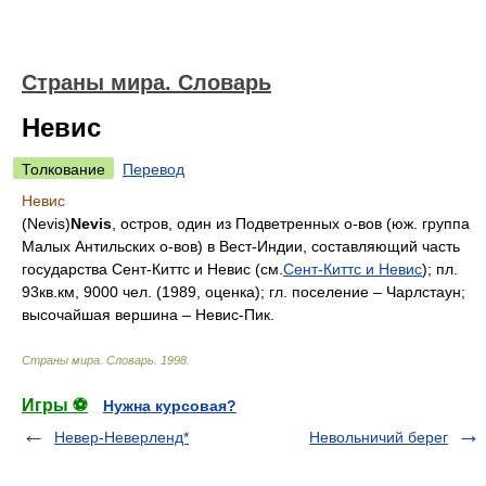
Страны мира. Словарь
Невис
Толкование
Перевод
Невис
(Nevis)
Nevis
, остров, один из Подветренных о-вов (юж. группа
Малых Антильских о-вов) в Вест-Индии, составляющий часть
государства Сент-Киттс и Невис (см.
Сент-Киттс и Невис
); пл.
93кв.км, 9000 чел. (1989, оценка); гл. поселение – Чарлстаун;
высочайшая вершина – Невис-Пик.
Страны мира. Словарь
.
1998
.
Игры ⚽
Нужна курсовая?
Невер-Неверленд*
Невольничий берег