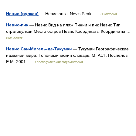
Невис (вулкан)
— Невис англ. Nevis Peak …
Википедия
Невис-пик
— Невис Вид на пляж Пинни и пик Невис Тип
стратовулкан Место остров Невис Координаты Координаты …
Википедия
Невис Сан-Мигель-де-Тукуман
— Тукуман Географические
названия мира: Топонимический словарь. М: АСТ. Поспелов
Е.М. 2001 …
Географическая энциклопедия